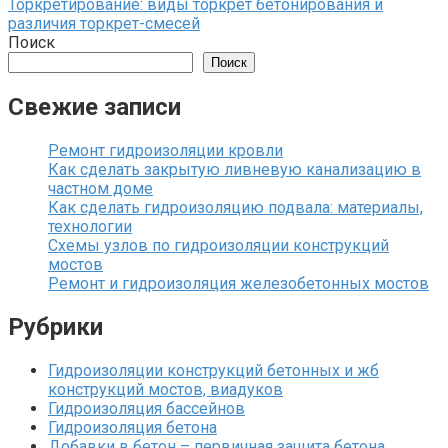
Торкретирование: виды торкрет бетонирования и
различия торкрет-смесей
Поиск
Поиск
Свежие записи
Ремонт гидроизоляции кровли
Как сделать закрытую ливневую канализацию в
частном доме
Как сделать гидроизоляцию подвала: материалы,
технологии
Схемы узлов по гидроизоляции конструкций
мостов
Ремонт и гидроизоляция железобетонных мостов
Рубрики
Гидроизоляции конструкций бетонных и жб
конструкций мостов, виадуков
Гидроизоляция бассейнов
Гидроизоляция бетона
Добавки в бетон – первичная защита бетона